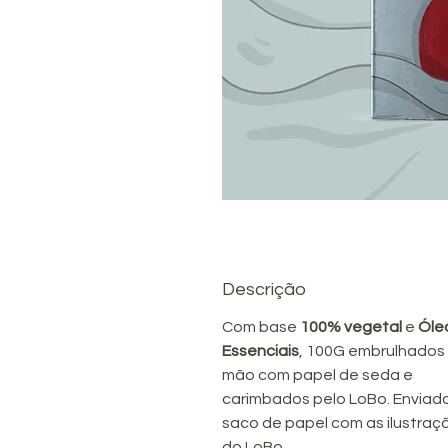
Descrição
Com base
100% vegetal
e
Óle
Essenciais
, 100G embrulhados
mão com papel de seda e
carimbados pelo LoBo. Enviad
saco de papel com as ilustraç
do LoBo.