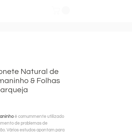
nete Natural de
maninho & Folhas
Carqueja
Preço
aninho
é comummente utilizado
amento de problemas de
ção. Vários estudos apontam para