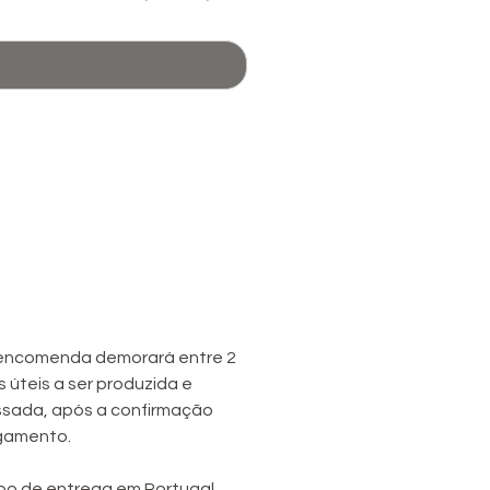
ção anticancerígena, para além
venção de doenças
Esgotado
ativas.
um
cheiro doce
,
suave
e
delicado
.
encomenda demorará entre 2
s úteis a ser produzida e
sada, após a confirmação
gamento.
o de entrega em Portugal