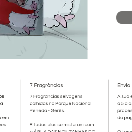
a sua a
da pre
degener
Possui 
7 Fragrâncias
Envio
os
7 Fragrâncias selvagens
A sua 
 à
colhidas no Parque Nacional
a 5 dia
Peneda - Gerês.
proces
o em
do pa
ões
E todas elas se misturam com
a ÁGUA DAS MONTANHAS DO
O temp