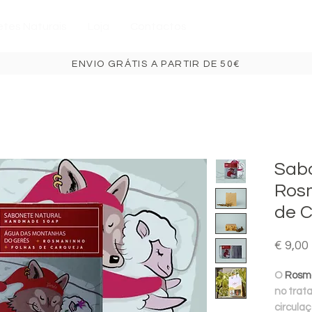
tes Naturais
Loja
Contactos
ENVIO GRÁTIS A PARTIR DE 50€
Sabo
Ros
de 
€ 9,00
O
Rosm
no trat
circula